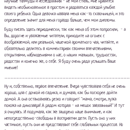
научные талмуды и исследования - не мой стиль, мне нравится
видеть необыкновенное в простом и радоваться каждой улыбке
своего ребенка. Одна девочка назвала меня как-то сказочницей, и это
определение значит для меня гораздо больше, чем мои дипломы.
Буду писать здесь периодически, так как меня об этом попросили, - а
Вы, дорогие и уважаемые читатели, приходите на огонек с
воображаемой, или реальной, чашечкой ароматного чая, читайте, и
обязательно делитесь в комментариях своими впечатлениями,
открытиями, наблюдениями о нас, о наших малышах, трудностях,
радостях и конечно же, о себе. Я буду очень рада услышать Ваше
мнение!
___________________________________________
Ну и, собственно, первое впечатление. Вчера чувствовала себя не очень
хорошо, шла с дочкой из садика, и думала, как бы поскорее дойти
домой. А она остановилась резко и говорит: "мама, смотри, лужа
похожа на динозавра! А рядом которая - на мешок завязанный!" И тут
я очнулась. И подумала, как же зашорено наше внимание, и как
непосредственно-свободны в восприятии дети. Пусть оно у них
частичное, пусть они не представляют себе глобальных процессов. Но