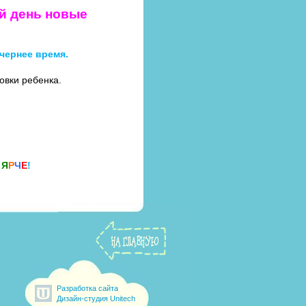
й день новые
чернее время.
овки ребенка.
О
Я
Р
Ч
Е
!
Разработка сайта
Дизайн-студия Unitech