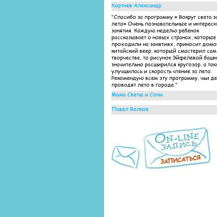
Кортнев Александр
"Спасибо за программу « Вокруг света з
лето» Очень познавательные и интерес
занятия. Каждую неделю ребенок
рассказывает о новых странах, которые
проходили на занятиях, приносит домо
китайский веер, который смастерил сам
творчестве, то рисунок Эйфелевой баш
значительно расширился кругозор, а так
улучшилась и скорость чтение за лето.
Рекомендую всем эту программу, чьи д
проводят лето в городе."
Мама Светы и Сони
"Выражаем огромную благодарность
Павел Волков
педагогам детского центра «Яркие дети»
проведение таких интересных занятий 
"Очень интересно были организованны
программе «Вокруг света за все лето» Д
занятия по летней программе! Ребенок
столько нового узнали, а главное подт
ходил с удовольствием, несмотря на то,
за лето чтение и математику!"
лето-каникулы... Это однозначно заслуг
преподавателей, которые работают на
результат и оправдывают ожидания и д
и родителей!"