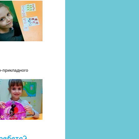
о-прикладного
ребята?