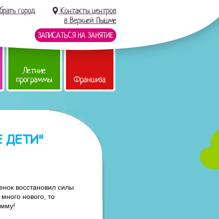
брать город
Контакты центров
в Верхней Пышме
ЗАПИСАТЬСЯ НА ЗАНЯТИЕ
Летние
программы
Франшиза
 ДЕТИ"
бенок восстановил силы
 много нового, то
амму!