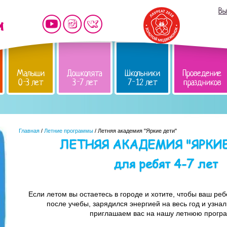
Вы
Малыши
Дошколята
Школьники
Проведение
0-3 лет
3-7 лет
7-12 лет
праздников
Главная
/
Летние программы
/ Летняя академия "Яркие дети"
ЛЕТНЯЯ АКАДЕМИЯ "ЯРКИЕ
для ребят 4-7 лет
Если летом вы остаетесь в городе и хотите, чтобы ваш ре
после учебы, зарядился энергией на весь год и узнал
приглашаем вас на нашу летнюю прогр