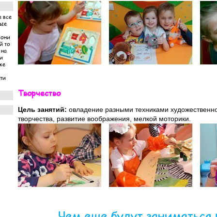
а все
ные
 они
й то
 на
ни
же
ети
Творчество
Цель занятий:
овладение разными техниками художественн
 за
творчества, развитие воображения, мелкой моторики.
по
ети
янули
 что
а
етей
Чем еще будут заниматься 