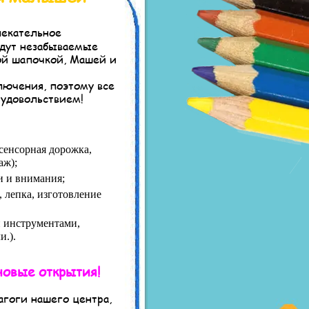
лекательное
ждут незабываемые
ой шапочкой, Машей и
ключения, поэтому все
удовольствием!
сенсорная дорожка,
аж);
и и внимания;
 лепка, изготовление
 инструментами,
и.).
новые открытия!
гоги нашего центра,