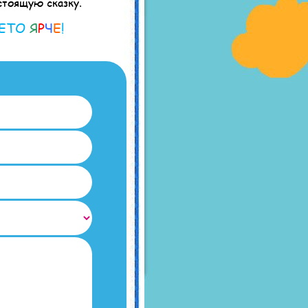
стоящую сказку.
ЛЕТО
Я
Р
Ч
Е
!