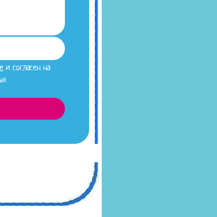
е
и согласен на
ых