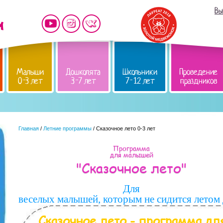
Вы
Малыши
Дошколята
Школьники
Проведение
0-3 лет
3-7 лет
7-12 лет
праздников
Главная
/
Летние программы
/ Сказочное лето 0-3 лет
Программа
для малышей
"Сказочное лето"
Для
веселых малышей, которым не сидится летом
Сказочное лето - программа д