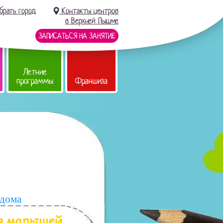
брать город
Контакты центров
в Верхней Пышме
ЗАПИСАТЬСЯ НА ЗАНЯТИЕ
Летние
программы
Франшиза
 дома
ля малышей