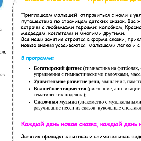
риглашаем малышей отправиться с нами в ув
П
путешествие по страницам детских сказок. Вас 
встречи с любимыми героями: колобком, Красн
Я
медведем, козлятами и многими другими.
Все наши занятия строятся в форме сказки, при
новые знания усваиваются малышами легко и с 
ОЛЕ
В программе:
Богатырский фитнес
(гимнастика на фитболах, 
упражнения с гимнастическими палочками, масс
КОВ
Удивительное развитие речи
, мышления, памят
Волшебное творчество
(рисование, аппликации,
тематических поделок );
Сказочная музыка
(знакомство с музыкальными
разучивание песен из сказок, кукольные спектакл
Каждый день новая сказка, каждый день 
Занятия проводят опытные и внимательные педа