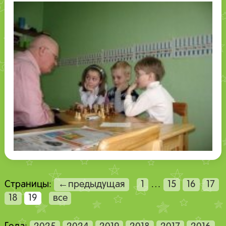
Страницы:
←предыдущая
1
…
15
16
17
18
19
все