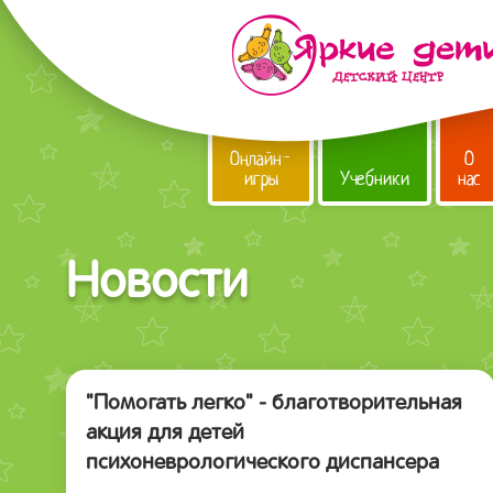
Онлайн-
О
игры
Учебники
нас
Новости
"Помогать легко" - благотворительная
акция для детей
психоневрологического диспансера