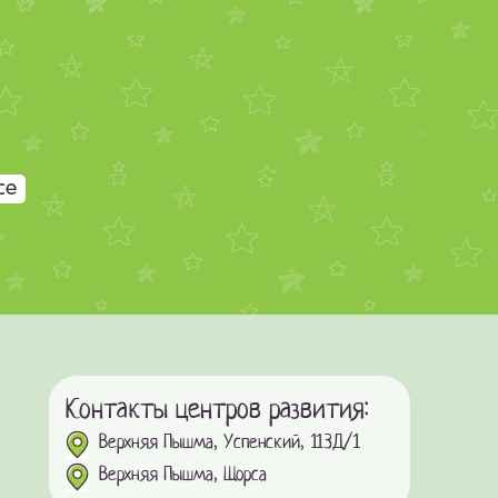
се
Контакты центров развития:
Верхняя Пышма, Успенский, 113Д/1
Верхняя Пышма, Щорса