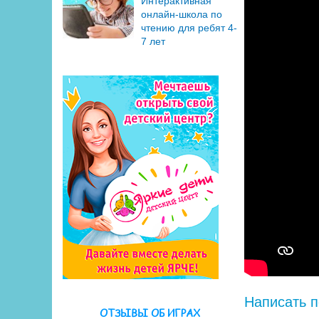
Интерактивная
онлайн-школа по
чтению для ребят 4-
7 лет
Написать п
ОТЗЫВЫ ОБ ИГРАХ