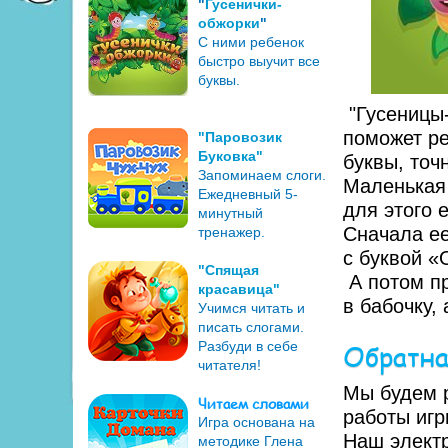
"
Гусенички-
обжорки
"
С ними ребенок
быстро выучит все
буквы.
"Гусеницы-
поможет ре
"Паровозик
Буковка"
буквы, точ
Запоминаем слоги.
Маленькая 
Ежедневный 5-
для этого 
минутный
Сначала ее
тренажер.
с буквой «О
"Спящая
А потом пр
красавица"
в бабочку,
Учимся читать и
писать слогами.
Обратна
Разбуди в себе
читателя!
Мы будем 
Читаем словами
работы игр
Игра основана на
Наш элект
методике Глена