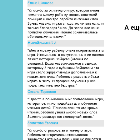
Елена Шмакова
"Спасибо за отличную игру, которая очень
помогла моему ребенку понять слоговой
принцип и быстро перейти к чтению слов.
Буквы мы знали уже с года, но читать начали
А ещ
только благодаря Чипе. До этого все наши
попытки обучения чтению заканчивались
обоюдными слезами."
Михайльчик Ю.А.
"Мне и моему ребенку очень понравилась эта
игра. Изначально, я ее купила т.к. в ее основе
лежит методика Зайцева (чтения по
складам). Дома мы занимаемся с сыном,
которому 3 года с кубиками Зайцева и эта
игра стала эффективным дополнением к
нашим занятиям. Ребенок с радостью бежит
играть в Чипу. И процесс обучения у нас
пошел значительно быстрее."
Оксана Тарасова
"Проста в понимании и использовании игра,
которая отлично подойдет для обучения
чтению детей. Понравилось то что кроме
чтения, ребенок узнает много новых слов.
Заметно расширятся словарный запас."
Золотова Евгения
"Спасибо огромное за отличную игру.
Ребенок категорически отказывался
заниматься чтением пока к нам не прилетел