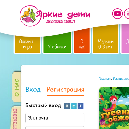
Онлайн-
О
Малыши
Д
игры
Учебники
нас
0-3 лет
Главная
/
Развивающ
Вход
Регистрация
Быстрый вход