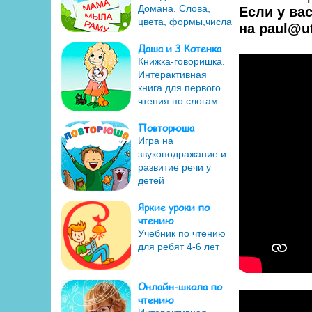
Домана. Слова,
Если у ва
цвета, формы,числа
на
paul@ut
Даша и 3 Котенка
Книжка-говоришка.
Интерактивная
книга для первого
чтения по слогам
Повторюша
Игра на
звукоподражание и
развитие речи у
детей
Яркие уроки по
чтению
Учебник по чтению
для ребят 4-6 лет
Онлайн-школа по
чтению