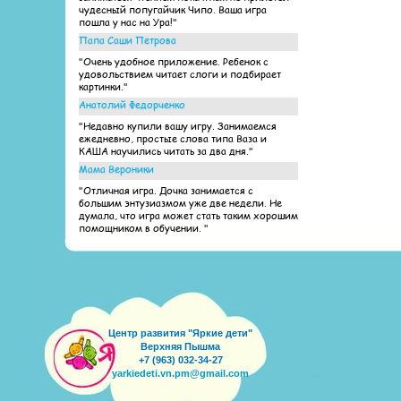
чудесный попугайчик Чипо. Ваша игра
пошла у нас на Ура!"
Папа Саши Петрова
"Очень удобное приложение. Ребенок с
удовольствием читает слоги и подбирает
картинки."
Анатолий Федорченко
"Недавно купили вашу игру. Занимаемся
ежедневно, простые слова типа Ваза и
КАША научились читать за два дня."
Мама Вероники
"Отличная игра. Дочка занимается с
большим энтузиазмом уже две недели. Не
думала, что игра может стать таким хорошим
помощником в обучении. "
Центр развития "Яркие дети"
Верхняя Пышма
+7 (963) 032-34-27
yarkiedeti.vn.pm@gmail.com