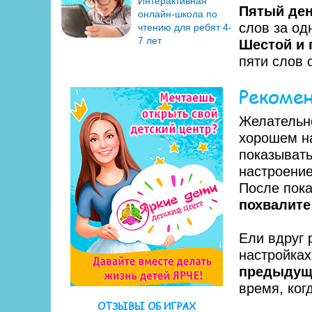
Интерактивная
Пятый ден
онлайн-школа по
слов за од
чтению для ребят 4-
7 лет
Шестой и 
пяти слов 
Рекомен
Желательно
хорошем на
показывать
настроени
После пока
похвалите
Ели вдруг 
настройках
предыдущ
время, ког
ОТЗЫВЫ ОБ ИГРАХ