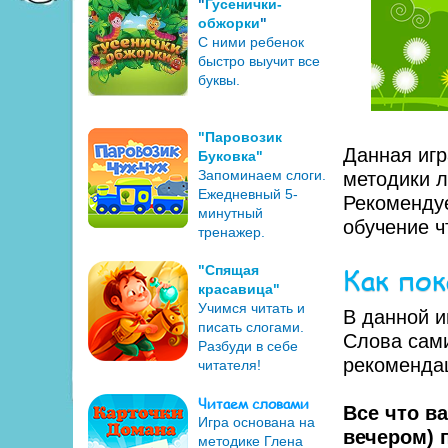
"
Гусенички-
обжорки
"
С ними ребенок
быстро выучит все
буквы.
"Паровозик
Данная игр
Буковка"
Запоминаем слоги.
методики л
Ежедневный 5-
Рекомендуе
минутный
обучение ч
тренажер.
Как по
"Спящая
красавица"
Учимся читать и
В данной и
писать слогами.
Слова сами
Разбуди в себе
рекоменда
читателя!
Читаем словами
Все что ва
Игра основана на
вечером) 
методике Глена