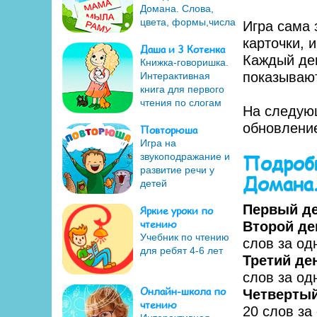
Домана. Слова,
цвета, формы,числа
Игра сама 
карточки, 
Даша и 3 Котенка
Каждый ден
Книжка-говоришка.
показываю
Интерактивная
книга для первого
чтения по слогам
На следующ
обновление
Повторюша
Игра на
Подробн
звукоподражание и
развитие речи у
Домана
детей
Первый де
Яркие уроки по
чтению
Второй де
Учебник по чтению
слов за од
для ребят 4-6 лет
Третий ден
слов за од
Онлайн-школа по
Четвертый
чтению
20 слов за