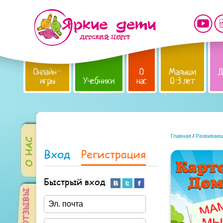
Онлайн-
О
Малыши
Д
игры
Учебники
нас
0-3 лет
Главная
/
Развивающ
Вход
Регистрация
Быстрый вход