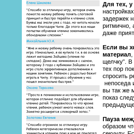
Елена Шмакова
Для тех, 
"Спасибо за отличную игру, которая очень
настройках
помогла моему ребенку понять слоговой
задержек н
принцип и быстро перейти к чтению слов.
Буквы мы знали уже с года, но читать начали
ритмично, 
только благодаря Чипе. До этого все наши
попытки обучения чтению заканчивались
даже прият
обоюдными слезами."
Михайльчик Ю.А.
Если вы х
"Мне и моему ребенку очень понравилась эта
игра. Изначально, я ее купила т.к. в ее основе
материал
,
лежит методика Зайцева (чтения по
складам). Дома мы занимаемся с сыном,
щелчку". В
которому 3 года с кубиками Зайцева и эта
тех пор по
игра стала эффективным дополнением к
нашим занятиям. Ребенок с радостью бежит
спросить р
играть в Чипу. И процесс обучения у нас
пошел значительно быстрее."
непоседа и
Оксана Тарасова
вы так же 
"Проста в понимании и использовании игра,
показ след
которая отлично подойдет для обучения
чтению детей. Понравилось то что кроме
предыдущее
чтения, ребенок узнает много новых слов.
Заметно расширятся словарный запас."
Золотова Евгения
Пауза меж
"Спасибо огромное за отличную игру.
образом чт
Ребенок категорически отказывался
секунду. Е
заниматься чтением пока к нам не прилетел