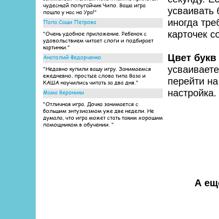
чудесный попугайчик Чипо. Ваша игра
усваивать 
пошла у нас на Ура!"
иногда тре
Папа Саши Петрова
карточек с
"Очень удобное приложение. Ребенок с
удовольствием читает слоги и подбирает
картинки."
Цвет букв
Анатолий Федорченко
усваиваете
"Недавно купили вашу игру. Занимаемся
ежедневно, простые слова типа Ваза и
перейти на
КАША научились читать за два дня."
настройка.
Мама Вероники
"Отличная игра. Дочка занимается с
большим энтузиазмом уже две недели. Не
думала, что игра может стать таким хорошим
помощником в обучении. "
А ещ