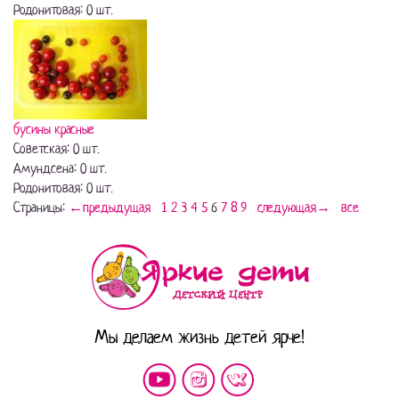
Родонитовая: 0 шт.
бусины красные
Советская: 0 шт.
Амундсена: 0 шт.
Родонитовая: 0 шт.
Страницы:
←предыдущая
1
2
3
4
5
6
7
8
9
следующая→
все
Мы делаем жизнь детей ярче!