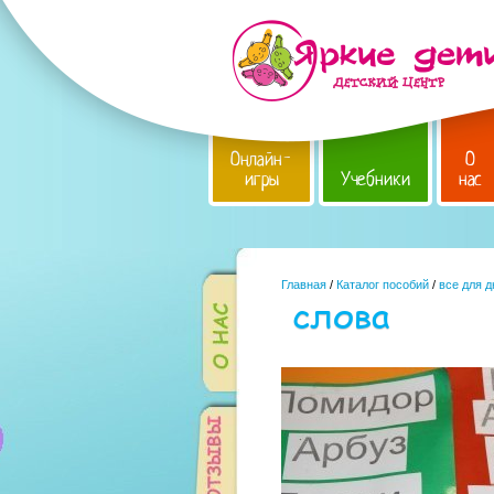
Онлайн-
О
игры
Учебники
нас
Главная
/
Каталог пособий
/
все для 
слова