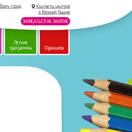
брать город
Контакты центров
в Верхней Пышме
ЗАПИСАТЬСЯ НА ЗАНЯТИЕ
Летние
программы
Франшиза