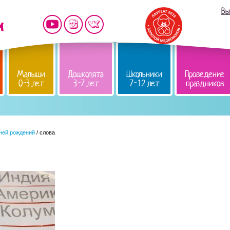
Вы
Малыши
Дошколята
Школьники
Проведение
0-3 лет
3-7 лет
7-12 лет
праздников
дней рождений
/ слова