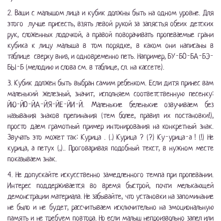
2. Ваши с малышом лица и кубик должны быть на одном уровне. Для
этого лучше присесть, взять левой рукой за запястья обеих детских
рук, сложенных лодочкой, а правой поворачивать пропеваемые грани
кубика к лицу малыша в том порядке, в каком они написаны в
таблице сверху вниз, и одновременно петь. Например, БУ-БО-БА-БЭ-
БЫ-Б (мелодию и слова см. в таблице, сл. на кассете).
3. Кубик должен быть выбран самим ребенком. Если дитя принес вам
маленький железный, значит, исполняем соответственную песенку:
ЙЮ-ЙО-ЙА-ЙЯ-ЙЕ-ЙИ-Й. Маленькие беленькие озвучиваем без
называния знаков препинания (тем более, правил их постановки!),
просто даем грамотный пример интонирования на конкретный знак.
Звучать это может так: Курица . (.) Курица ? (?) Ку-урица-а ! (!) Не
курица, а петух (,).. Проговаривая подобный текст, в нужном месте
показываем знак.
4. Не допускайте искусственно замедленного темпа при пропевании.
Интерес поддерживается во время быстрой, почти мелькающей
демонстрации материала. Не забывайте, что установки на запоминание
не было и не будет, рассчитываем исключительно на эмоциональную
память и не требуем повтора. Но если малыш непроизвольно запел или