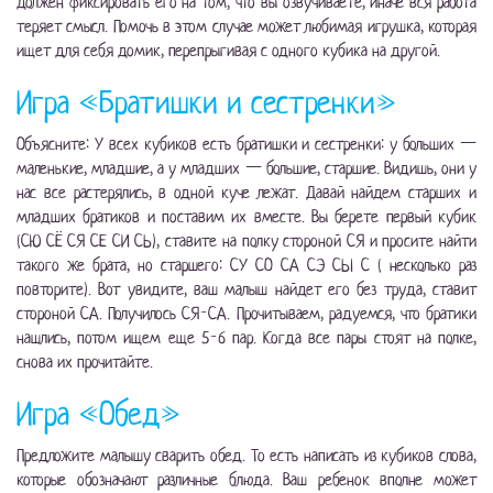
должен фиксировать его на том, что вы озвучиваете, иначе вся работа
теряет смысл. Помочь в этом случае может любимая игрушка, которая
ищет для себя домик, перепрыгивая с одного кубика на другой.
Игра «Братишки и сестренки»
Объясните: У всех кубиков есть братишки и сестренки: у больших —
маленькие, младшие, а у младших — большие, старшие. Видишь, они у
нас все растерялись, в одной куче лежат. Давай найдем старших и
младших братиков и поставим их вместе. Вы берете первый кубик
(СЮ СЁ СЯ СЕ СИ СЬ), ставите на полку стороной СЯ и просите найти
такого же брата, но старшего: СУ СО СА СЭ СЫ С ( несколько раз
повторите). Вот увидите, ваш малыш найдет его без труда, ставит
стороной СА. Получилось СЯ-СА. Прочитываем, радуемся, что братики
нашлись, потом ищем еще 5-6 пар. Когда все пары стоят на полке,
снова их прочитайте.
Игра «Обед»
Предложите малышу сварить обед. То есть написать из кубиков слова,
которые обозначают различные блюда. Ваш ребенок вполне может