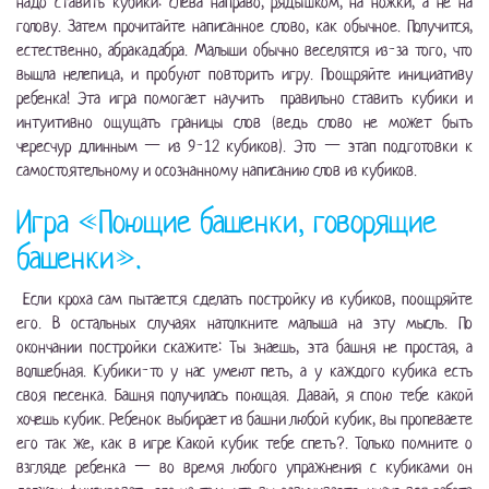
надо ставить кубики: слева направо, рядышком, на ножки, а не на
голову. Затем прочитайте написанное слово, как обычное. Получится,
естественно, абракадабра. Малыши обычно веселятся из-за того, что
вышла нелепица, и пробуют повторить игру. Поощряйте инициативу
ребенка! Эта игра помогает научить правильно ставить кубики и
интуитивно ощущать границы слов (ведь слово не может быть
чересчур длинным — из 9-12 кубиков). Это — этап подготовки к
самостоятельному и осознанному написанию слов из кубиков.
Игра «Поющие башенки, говорящие
башенки».
Если кроха сам пытается сделать постройку из кубиков, поощряйте
его. В остальных случаях натолкните малыша на эту мысль. По
окончании постройки скажите: Ты знаешь, эта башня не простая, а
волшебная. Кубики-то у нас умеют петь, а у каждого кубика есть
своя песенка. Башня получилась поющая. Давай, я спою тебе какой
хочешь кубик. Ребенок выбирает из башни любой кубик, вы пропеваете
его так же, как в игре Какой кубик тебе спеть?. Только помните о
взгляде ребенка — во время любого упражнения с кубиками он