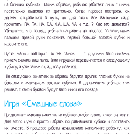
на больших кубиках. Таким образом, ребенок работает лишь с ними,
постепенно выделяя их зрительно. Когда паровоз построен, он
должен отправиться в путь, но для этого все вагончики надо
прочитать: ПА, ТА, НА, СА, ФА, ША, ЧА и т.д. ? Как это делается?
Убедитесь, что взгляд ребенка направлен на паровоз. Указательным
пальцем правой руки покажите первый большой золотой кубик и
назовите его.
Пусть малыш повторит. То же самое — с другими вагончиками,
причем сначала ваш палец (или игрушка) передвигается к следующему
кубику, а уже затем склад озвучивается.
На следующих занятиях за образец берутся другие гласные буквы на
большом и маленьком золотых кубиках. В дальнейшем ребенок сам
решает, с какой буквой будут вагончики его поезда.
Игра «Смешные слова»
Предложите малышу написать из кубиков любое слово, какое он хочет.
Для этого нужно просто набрать понравившиеся кубики и поставить
их вместе. В процессе работы ненавязчиво напомните ребенку, как