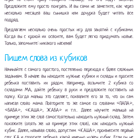
Предложите ему просто поиграть. И вы сами не заметите, как через
несколько месяцев ваш сынишка или дочурка будет читать все
подряд.
Предлагаем несколько очень простых игр для занятий с кубиками.
Когда вы с крохой их освоите, вам будет легко придумать новые.
Только, запомните: никакого насилия!
Пишем слова из кубиков
Начинайте с самого простого, постепенно переходя к более сложным
заданиям. В начале вы находите нужные кубики и склады и просите
ребенка поставить их рядом. Например, возьмите 2 кубика со
складами МА, дайте ребенку в руки и предложите поставить на
полку. Когда малыш это сделает, похвалите его за то, что он сам
написал слово мама. Повторите то же самое со словами «ПАПА»,
«БАБА», «КАША», ЖАБА» и т.п.. Далее научите малыша на
примере этих же слов самостоятельно находить нужный склад. Затем
покажите (опять же на примере этих слов), как находить нужный
кубик. Далее, называя слово, допустим «КАША», произнесите первый
слог КА и спросите ребенка, какой именно нужен кубик. Если он не