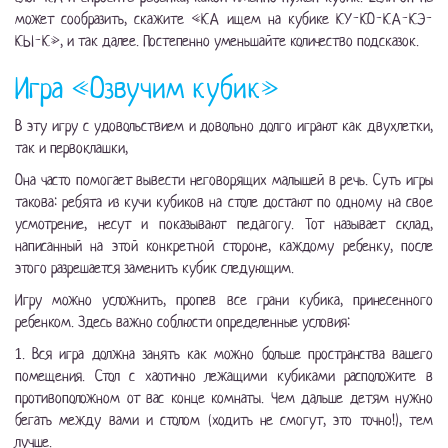
может сообразить, скажите «КА ищем на кубике КУ-КО-КА-КЭ-
КЫ-К», и так далее. Постепенно уменьшайте количество подсказок.
Игра «Озвучим кубик»
В эту игру с удовольствием и довольно долго играют как двухлетки,
так и первоклашки,
Она часто помогает вывести неговорящих малышей в речь. Суть игры
такова: ребята из кучи кубиков на столе достают по одному на свое
усмотрение, несут и показывают педагогу. Тот называет склад,
написанный на этой конкретной стороне, каждому ребенку, после
этого разрешается заменить кубик следующим.
Игру можно усложнить, пропев все грани кубика, принесенного
ребенком. Здесь важно соблюсти определенные условия:
1. Вся игра должна занять как можно больше пространства вашего
помещения. Стол с хаотично лежащими кубиками расположите в
противоположном от вас конце комнаты. Чем дальше детям нужно
бегать между вами и столом (ходить не смогут, это точно!), тем
лучше.